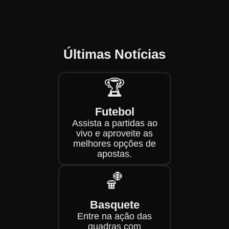
Últimas Notícias
🏆
Futebol
Assista a partidas ao
vivo e aproveite as
melhores opções de
apostas.
🏀
Basquete
Entre na ação das
quadras com