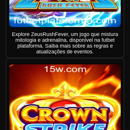
Explore ZeusRushFever, um jogo que mistura
mitologia e adrenalina, disponível na futbet
plataforma. Saiba mais sobre as regras e
atualizações de eventos.