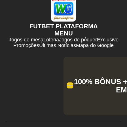
FUTBET PLATAFORMA
MENU
Jogos de mesa
Loteria
Jogos de pôquer
Exclusivo
Promoções
Últimas Notícias
Mapa do Google
100% BÔNUS + 
EM