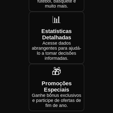
futebol, basquete e
muito mais.
📊
Estatísticas
Detalhadas
Acesse dados
abrangentes para ajudá-
lo a tomar decisões
informadas.
🎁
Promoções
Especiais
Ganhe bônus exclusivos
e participe de ofertas de
fim de ano.