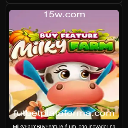
MilkyFarmBuyFeature é um jogo inovador na