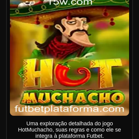
Uma exploração detalhada do jogo
HotMuchacho, suas regras e como ele se
integra à plataforma Futbet.