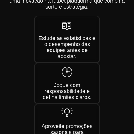
uma inovação na futbet plataforma que combina
sorte e estratégia.
📖
Estude as estatísticas e
o desempenho das
equipes antes de
apostar.
🕒
Jogue com
responsabilidade e
defina limites claros.
💡
Aproveite promoções
sazonais para