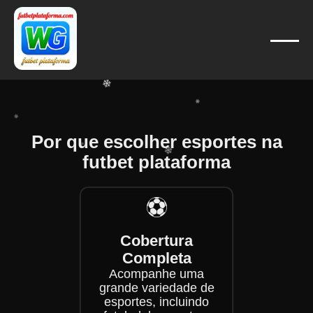
❄
❄
❄
❄
❄
❄
❄
❄
❄
Por que escolher esportes na
❄
futbet plataforma
❄
⚽
❄
❄
Cobertura
Completa
Acompanhe uma
grande variedade de
esportes, incluindo