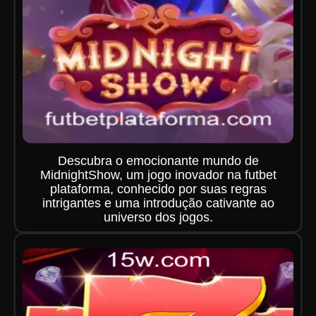
Descubra o emocionante mundo de
MidnightShow, um jogo inovador na futbet
plataforma, conhecido por suas regras
intrigantes e uma introdução cativante ao
universo dos jogos.