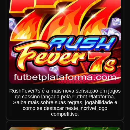
RushFever7s é a mais nova sensação em jogos
de cassino lançada pela Futbet Plataforma.
Saiba mais sobre suas regras, jogabilidade e
como se destacar neste incrível jogo
competitivo.