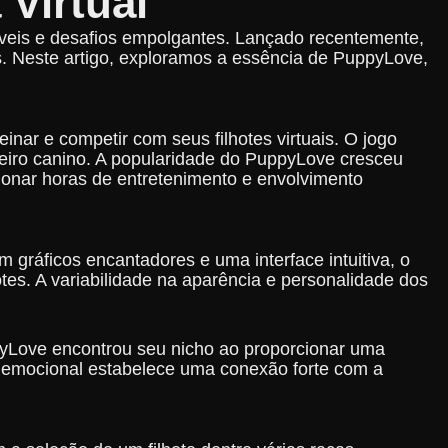
Virtual
áveis e desafios empolgantes. Lançado recentemente,
s. Neste artigo, exploramos a essência de PuppyLove,
nar e competir com seus filhotes virtuais. O jogo
heiro canino. A popularidade do PuppyLove cresceu
ionar horas de entretenimento e envolvimento
gráficos encantadores e uma interface intuitiva, o
otes. A variabilidade na aparência e personalidade dos
pyLove encontrou seu nicho ao proporcionar uma
 e emocional estabelece uma conexão forte com a