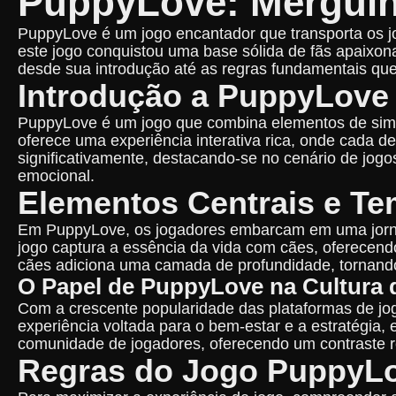
PuppyLove: Mergulhe
PuppyLove é um jogo encantador que transporta os jo
este jogo conquistou uma base sólida de fãs apaixon
desde sua introdução até as regras fundamentais que
Introdução a PuppyLove
PuppyLove é um jogo que combina elementos de simulaç
oferece uma experiência interativa rica, onde cada 
significativamente, destacando-se no cenário de jog
emocional.
Elementos Centrais e Te
Em PuppyLove, os jogadores embarcam em uma jornada 
jogo captura a essência da vida com cães, oferecendo 
cães adiciona uma camada de profundidade, tornando
O Papel de PuppyLove na Cultura 
Com a crescente popularidade das plataformas de jo
experiência voltada para o bem-estar e a estratégia
comunidade de jogadores, oferecendo um contraste r
Regras do Jogo PuppyL