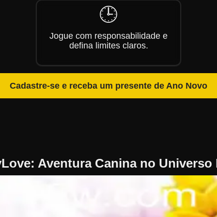
🕒
Jogue com responsabilidade e
defina limites claros.
Cadastre-se e receba um presente de Ano Novo
Love: Aventura Canina no Universo D