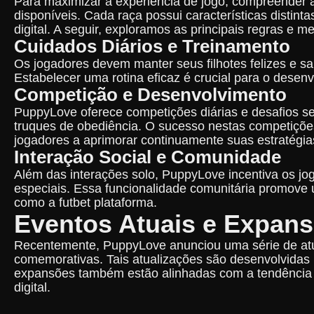
Para maximizar a experiência de jogo, compreender a
disponíveis. Cada raça possui características distin
digital. A seguir, exploramos as principais regras e
Cuidados Diários e Treinamento
Os jogadores devem manter seus filhotes felizes e sa
Estabelecer uma rotina eficaz é crucial para o desen
Competição e Desenvolvimento
PuppyLove oferece competições diárias e desafios s
truques de obediência. O sucesso nestas competiçõ
jogadores a aprimorar continuamente suas estratégia
Interação Social e Comunidade
Além das interações solo, PuppyLove incentiva os j
especiais. Essa funcionalidade comunitária promove um
como a futbet plataforma.
Eventos Atuais e Expan
Recentemente, PuppyLove anunciou uma série de atua
comemorativas. Tais atualizações são desenvolvidas 
expansões também estão alinhadas com a tendência g
digital.