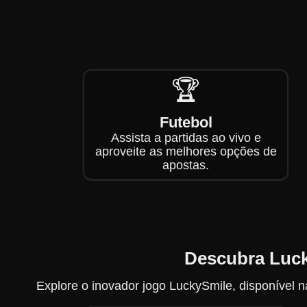
🏆
Futebol
Assista a partidas ao vivo e
aproveite as melhores opções de
apostas.
Descubra Luck
Explore o inovador jogo LuckySmile, disponível n