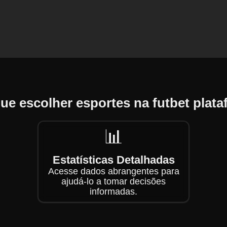
❄
❄
❄
ue escolher esportes na futbet plat
📊
Estatísticas Detalhadas
Acesse dados abrangentes para
ajudá-lo a tomar decisões
informadas.