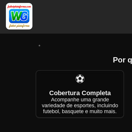
❄
❄
❄
Por q
❄
⚽
Cobertura Completa
Acompanhe uma grande
variedade de esportes, incluindo
futebol, basquete e muito mais.