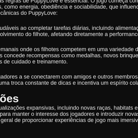
s regras de PuppyLove é essencial. O jogo começa com 
tas, como energia, obediência e sociabilidade, que influ
 mecânicas do PuppyLove:
udáveis ao completar tarefas diárias, incluindo aliment
volvimento do filhote, afetando diretamente a performa
emanais onde os filhotes competem em uma variedade de
es concede recompensas como medalhas, novos brinqued
s de cuidado e treinamento.
ogadores a se conectarem com amigos e outros membros
a troca constante de dicas e incentiva um espírito cola
sões
lizações expansivas, incluindo novas raças, habitats 
para manter o interesse dos jogadores e introduzir nov
eral de proporcionar experiências de jogo mais imersi