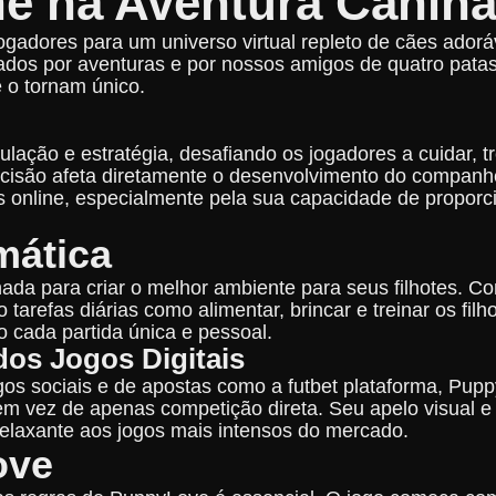
 na Aventura Canina 
gadores para um universo virtual repleto de cães ador
ados por aventuras e por nossos amigos de quatro pata
 o tornam único.
ão e estratégia, desafiando os jogadores a cuidar, trei
decisão afeta diretamente o desenvolvimento do compan
os online, especialmente pela sua capacidade de proporc
mática
para criar o melhor ambiente para seus filhotes. Com 
tarefas diárias como alimentar, brincar e treinar os filh
 cada partida única e pessoal.
dos Jogos Digitais
gos sociais e de apostas como a futbet plataforma, Pup
, em vez de apenas competição direta. Seu apelo visual
elaxante aos jogos mais intensos do mercado.
ove