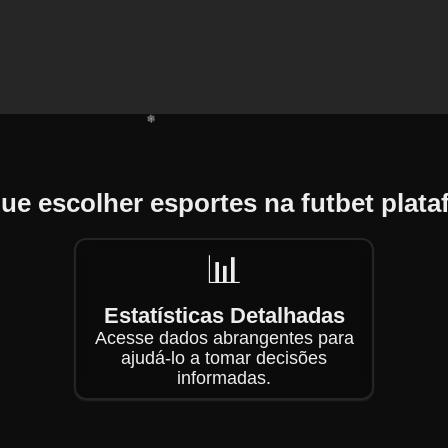
❄
ue escolher esportes na futbet plat
❄
📊
Estatísticas Detalhadas
Acesse dados abrangentes para
ajudá-lo a tomar decisões
informadas.