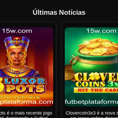
Últimas Notícias
ts é o mais recente jogo
Clovercoin3x3 é a nova