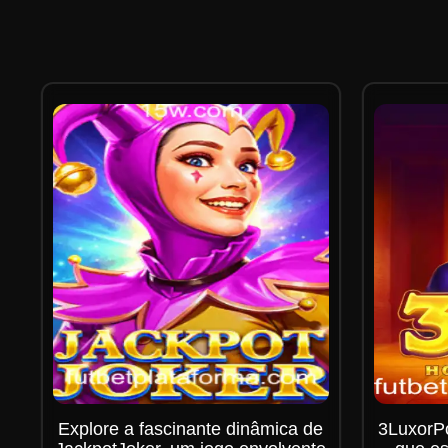
Explore a fascinante dinâmica de
3LuxorPo