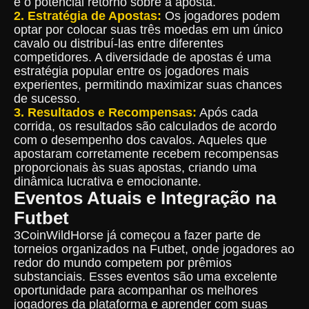
e o potencial retorno sobre a aposta.
2. Estratégia de Apostas:
Os jogadores podem
optar por colocar suas três moedas em um único
cavalo ou distribuí-las entre diferentes
competidores. A diversidade de apostas é uma
estratégia popular entre os jogadores mais
experientes, permitindo maximizar suas chances
de sucesso.
3. Resultados e Recompensas:
Após cada
corrida, os resultados são calculados de acordo
com o desempenho dos cavalos. Aqueles que
apostaram corretamente recebem recompensas
proporcionais às suas apostas, criando uma
dinâmica lucrativa e emocionante.
Eventos Atuais e Integração na
Futbet
3CoinWildHorse já começou a fazer parte de
torneios organizados na Futbet, onde jogadores ao
redor do mundo competem por prêmios
substanciais. Esses eventos são uma excelente
oportunidade para acompanhar os melhores
jogadores da plataforma e aprender com suas