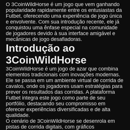
O 3CoinWildHorse é um jogo que vem ganhando
popularidade rapidamente entre os entusiastas da
Futbet, oferecendo uma experiência de jogo única
e envolvente. Com sua introdução recente, ele já
conquistou uma ênfase especial na comunidade
de jogadores devido à sua interface amigável e
mecânicas de jogo desafiadoras.
Introdução ao
3CoinWildHorse
3CoinWildHorse é um jogo de azar que combina
elementos tradicionais com inovações modernas.
Ele se passa em um ambiente virtual de corrida de
cavalos, onde os jogadores usam estratégias para
prever os resultados das corridas. A plataforma
Futbet integra este jogo como parte de seu
portfólio, destacando seu compromisso em
oferecer experiências diversificadas e de alta
qualidade.
O cenário de 3CoinWildHorse se desenrola em
pistas de corrida digitais, com gráficos