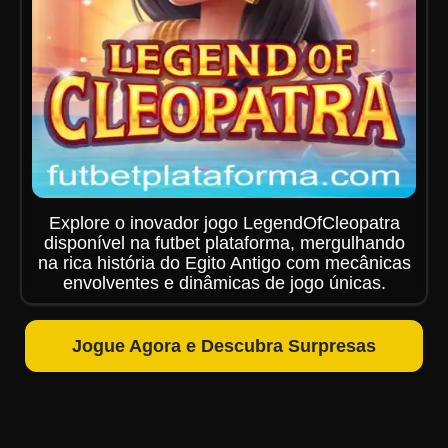
Explore o inovador jogo LegendOfCleopatra
disponível na futbet plataforma, mergulhando
na rica história do Egito Antigo com mecânicas
envolventes e dinâmicas de jogo únicas.
Jogue Agora e Descubra Surpresas