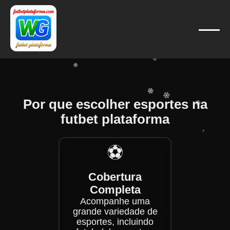
❄
❄
❄
❄
❄
❄
Por que escolher esportes na
❄
❄
futbet plataforma
❄
❄
❄
⚽
Cobertura
❄
Completa
Acompanhe uma
grande variedade de
esportes, incluindo