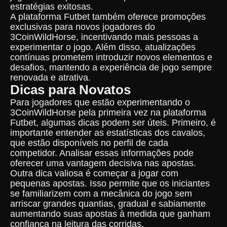
estratégias exitosas.
A plataforma Futbet também oferece promoções
exclusivas para novos jogadores do
3CoinWildHorse, incentivando mais pessoas a
experimentar o jogo. Além disso, atualizações
contínuas prometem introduzir novos elementos e
desafios, mantendo a experiência de jogo sempre
renovada e atrativa.
Dicas para Novatos
Para jogadores que estão experimentando o
3CoinWildHorse pela primeira vez na plataforma
Futbet, algumas dicas podem ser úteis. Primeiro, é
importante entender as estatísticas dos cavalos,
que estão disponíveis no perfil de cada
competidor. Analisar essas informações pode
oferecer uma vantagem decisiva nas apostas.
Outra dica valiosa é começar a jogar com
pequenas apostas. Isso permite que os iniciantes
se familiarizem com a mecânica do jogo sem
arriscar grandes quantias, gradual e sabiamente
aumentando suas apostas à medida que ganham
confiança na leitura das corridas.