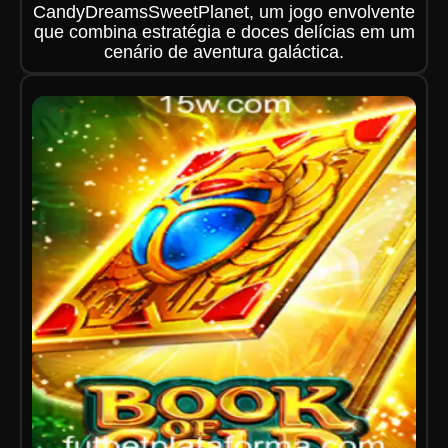
CandyDreamsSweetPlanet, um jogo envolvente
que combina estratégia e doces delícias em um
cenário de aventura galáctica.