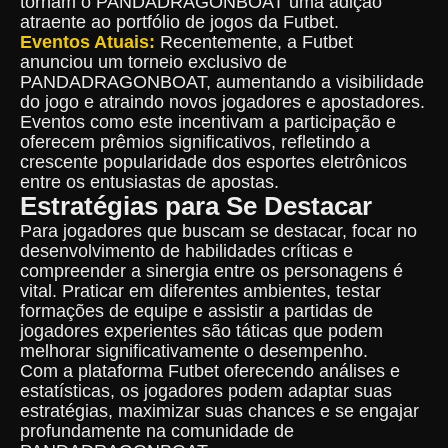
tornam o PANDADRAGONBOAT uma adição
atraente ao portfólio de jogos da Futbet.
Eventos Atuais:
Recentemente, a Futbet
anunciou um torneio exclusivo de
PANDADRAGONBOAT, aumentando a visibilidade
do jogo e atraindo novos jogadores e apostadores.
Eventos como este incentivam a participação e
oferecem prêmios significativos, refletindo a
crescente popularidade dos esportes eletrônicos
entre os entusiastas de apostas.
Estratégias para Se Destacar
Para jogadores que buscam se destacar, focar no
desenvolvimento de habilidades críticas e
compreender a sinergia entre os personagens é
vital. Praticar em diferentes ambientes, testar
formações de equipe e assistir a partidas de
jogadores experientes são táticas que podem
melhorar significativamente o desempenho.
Com a plataforma Futbet oferecendo análises e
estatísticas, os jogadores podem adaptar suas
estratégias, maximizar suas chances e se engajar
profundamente na comunidade de