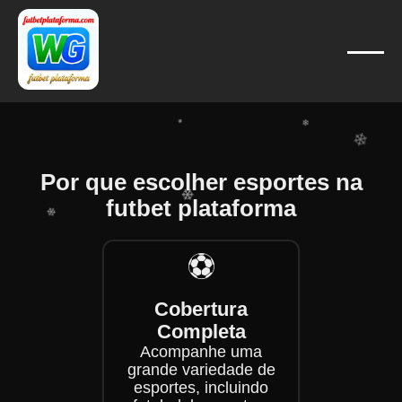
❄
❄
❄
❄
❄
❄
❄
Por que escolher esportes na
❄
futbet plataforma
❄
❄
⚽
❄
❄
❄
Cobertura
Completa
Acompanhe uma
grande variedade de
esportes, incluindo