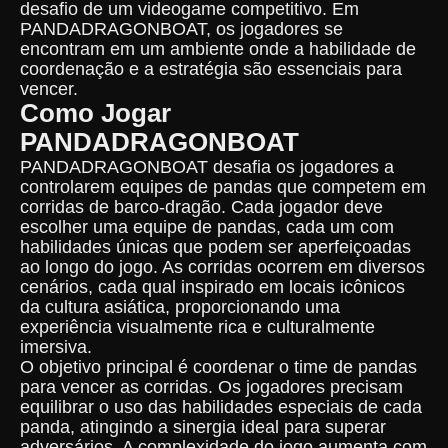
desafio de um videogame competitivo. Em
PANDADRAGONBOAT, os jogadores se
encontram em um ambiente onde a habilidade de
coordenação e a estratégia são essenciais para
vencer.
Como Jogar
PANDADRAGONBOAT
PANDADRAGONBOAT desafia os jogadores a
controlarem equipes de pandas que competem em
corridas de barco-dragão. Cada jogador deve
escolher uma equipe de pandas, cada um com
habilidades únicas que podem ser aperfeiçoadas
ao longo do jogo. As corridas ocorrem em diversos
cenários, cada qual inspirado em locais icônicos
da cultura asiática, proporcionando uma
experiência visualmente rica e culturalmente
imersiva.
O objetivo principal é coordenar o time de pandas
para vencer as corridas. Os jogadores precisam
equilibrar o uso das habilidades especiais de cada
panda, atingindo a sinergia ideal para superar
adversários. A complexidade do jogo aumenta com