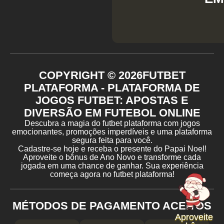
COPYRIGHT ©
2026
FUTBET
PLATAFORMA - PLATAFORMA DE
JOGOS FUTBET: APOSTAS E
DIVERSÃO EM FUTEBOL ONLINE
Descubra a magia do futbet plataforma com jogos
emocionantes, promoções imperdíveis e uma plataforma
segura feita para você.
Cadastre-se hoje e receba o presente do Papai Noel!
Aproveite o bônus de Ano Novo e transforme cada
jogada em uma chance de ganhar. Sua experiência
começa agora no futbet plataforma!
MÉTODOS DE PAGAMENTO ACEITOS
Aproveite