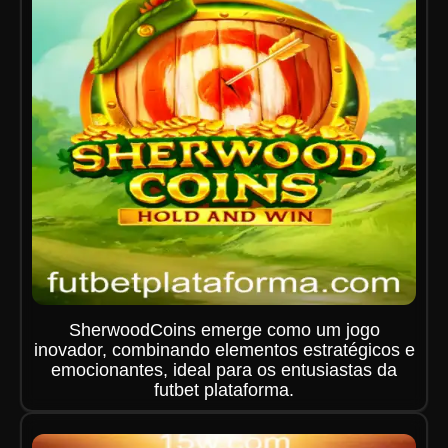
SherwoodCoins emerge como um jogo
inovador, combinando elementos estratégicos e
emocionantes, ideal para os entusiastas da
futbet plataforma.