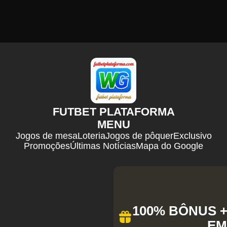
FUTBET PLATAFORMA
MENU
Jogos de mesa
Loteria
Jogos de pôquer
Exclusivo
Promoções
Últimas Notícias
Mapa do Google
100% BÔNUS + 
EM