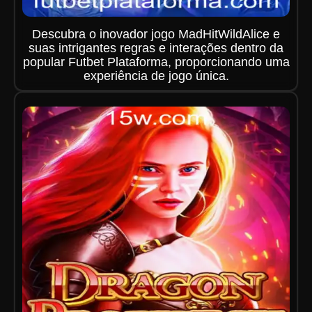
Descubra o inovador jogo MadHitWildAlice e
suas intrigantes regras e interações dentro da
popular Futbet Plataforma, proporcionando uma
experiência de jogo única.