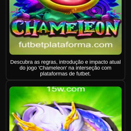
Descubra as regras, introdução e impacto atual
do jogo 'Chameleon' na interseção com
plataformas de futbet.