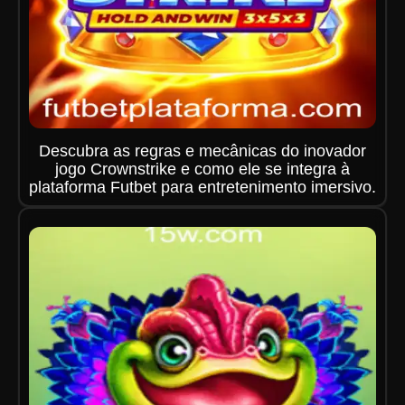
Descubra as regras e mecânicas do inovador
jogo Crownstrike e como ele se integra à
plataforma Futbet para entretenimento imersivo.