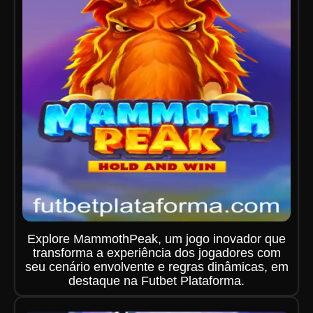
Explore MammothPeak, um jogo inovador que
transforma a experiência dos jogadores com
seu cenário envolvente e regras dinâmicas, em
destaque na Futbet Plataforma.