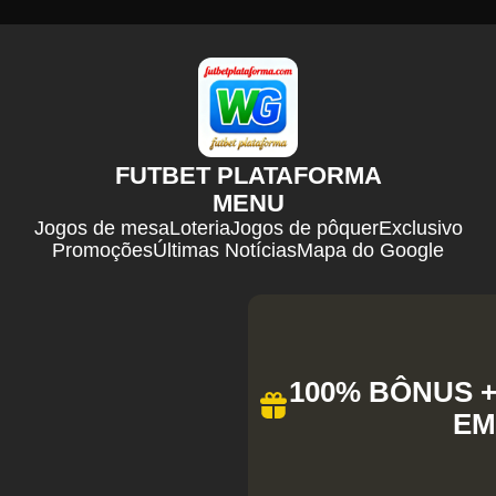
FUTBET PLATAFORMA
MENU
Jogos de mesa
Loteria
Jogos de pôquer
Exclusivo
Promoções
Últimas Notícias
Mapa do Google
100% BÔNUS + 
EM