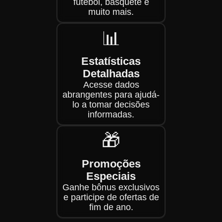
futebol, basquete e
muito mais.
📊
Estatísticas
Detalhadas
Acesse dados
abrangentes para ajudá-
lo a tomar decisões
informadas.
🎁
Promoções
Especiais
Ganhe bônus exclusivos
e participe de ofertas de
fim de ano.