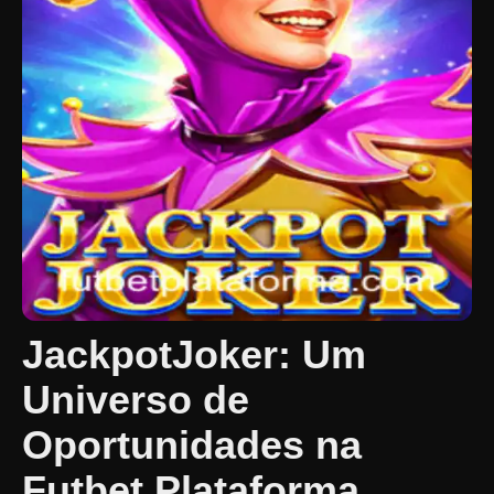
JackpotJoker: Um
Universo de
Oportunidades na
Futbet Plataforma