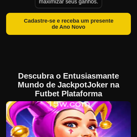
maximizar seus ganhos.
Cadastre-se e receba um presente
de Ano Novo
Descubra o Entusiasmante
Mundo de JackpotJoker na
Futbet Plataforma