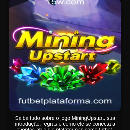
Saiba tudo sobre o jogo MiningUpstart, sua
introdução, regras e como ele se conecta a
eventos atuais e plataformas como futbet.