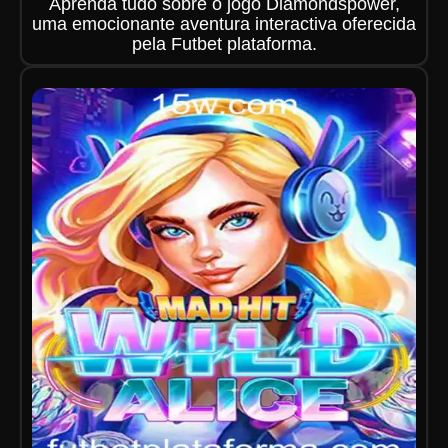
Aprenda tudo sobre o jogo Diamondspower,
uma emocionante aventura interactiva oferecida
pela Futbet plataforma.