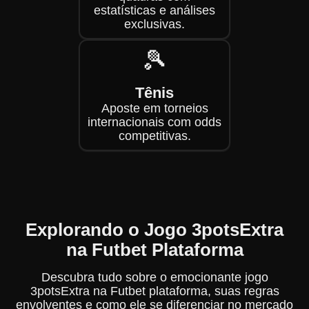
estatísticas e análises
exclusivas.
🎾
Tênis
Aposte em torneios
internacionais com odds
competitivas.
Explorando o Jogo 3potsExtra
na Futbet Plataforma
Descubra tudo sobre o emocionante jogo
3potsExtra na Futbet plataforma, suas regras
envolventes e como ele se diferenciar no mercado